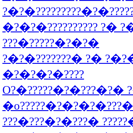
?�?�?????????�?�????
�?�?�?????????? ?� 
???�?????�?�?�
?�?�???????� ?� ?�?�
�?�?�?�????
O?�?????�?�???�?� ?�
�o?????�?�?�?�???
???�???�?�???� ????