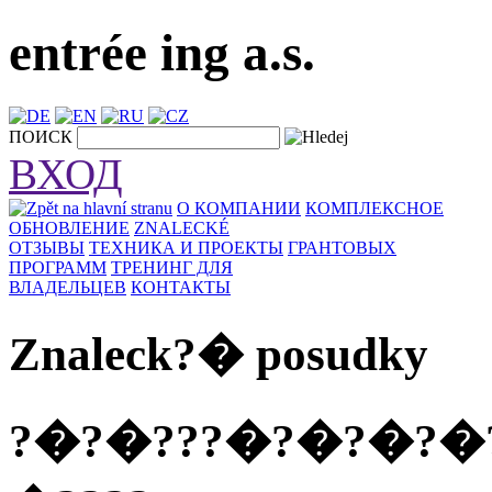
entrée ing a.s.
ПОИСК
ВХОД
О КОМПАНИИ
КОМПЛЕКСНОE
ОБНОВЛЕНИЕ
ZNALECKÉ
ОТЗЫВЫ
ТЕХНИКА И ПРОЕКТЫ
ГРАНТОВЫХ
ПРОГРАММ
ТРЕНИНГ ДЛЯ
ВЛАДЕЛЬЦЕВ
КОНТАКТЫ
Znaleck?� posudky
?�?�???�?�?�?�??