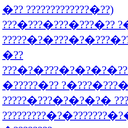
�?? ?????????????�??)
???�???�???�???�?? ?
?????�?�???�?�???�?
�??
???�?�???�?�?�?�??
�?????�?? ?�???�???
?????�???�?�?�?� ??
?????????�?�???????