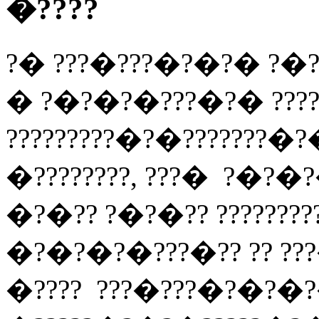
�????
?� ???�???�?�?� ?�
� ?�?�?�???�?� ????
?????????�?�???????
�????????, ???� ?�?
�?�?? ?�?�?? ??????
�?�?�?�???�?? ?? ???�
�???? ???�???�?�?�?