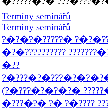
�?????�?� ???�???�?
Termíny seminářů
Termíny seminářů
?�?�?�?????� ?�?�??
�?�?????????? ???????
�??
?�???�?�???�?�?�?�
(?�???�?�?�?� ????
�???�?� ?� ?�???? ?