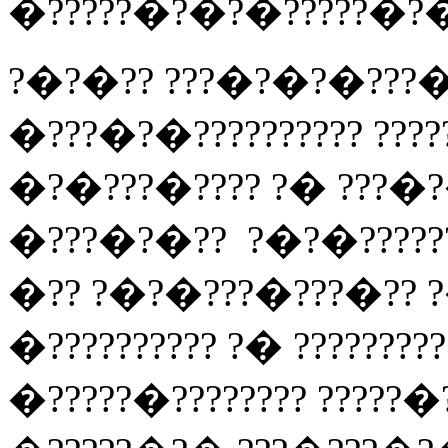
�?????�?�?�?????�?
?�?�?? ???�?�?�???�?
�???�?�?????????? ??
�?�???�???? ?� ???�?
�???�?�?? ?�?�?????
�?? ?�?�???�???�?? 
�?????????? ?� ???????
�?????�???????? ????