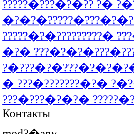
?????�???�?�?? ?� ?�?
�?�?�?????�???�?�??
?????�?�?????????� 
�?� ???�?�?�???�??
?�???�?�???�?�?�?�?
� ???�???????�?� ?�
???�???�?�?� ?????�?
Контакты
mod?�any