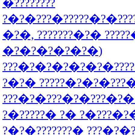
�????????
?�?�???�?????�?�??
�?�, ???????�?� ????
�?�?�?�?�?�)
???�?�?�?�?�?�???
?�?� ?????�?�?�???
???�?�???�?�???�?� 
?�?????� ?� ?�???�
?�?�???????� ???�?�